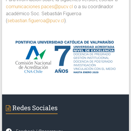
comunicaciones.paces@pucv.cl
o a su coordinador
académico Soc. Sebastián Figueroa
(
sebastian.figueroa@pucv.cl
).
Redes Sociales