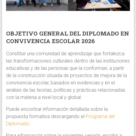
del
agenciamiento
colectivo
y
OBJETIVO GENERAL DEL DIPLOMADO EN
el
CONVIVENCIA ESCOLAR 2026
fortalecimiento
de
Constituir una comunidad de aprendizaje que fortalezca
estrategias
las transformaciones culturales dentro de las instituciones
formativas.
educativas y de las personas que la conforman, a partir
Programa
de la construcción situada de proyectos de mejora de la
de
convivencia escolar, basados en evidencias y en el
la
análisis de las teorías, políticas y prácticas relacionadas
Pontificia
con la materia a nivel local y global.
Universidad
Católica
Puede encontrar información detallada sobre la
de
propuesta formativa descargando el
Programa del
Valparaíso
Diplomado
.
Para información sobre la siguientes versión, escribir a