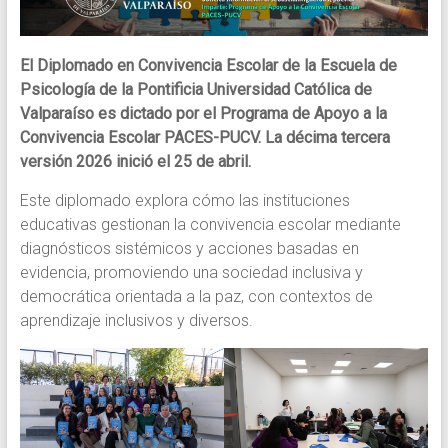
a
las
comunidades
El Diplomado en Convivencia Escolar de la Escuela de
educativas
Psicología de la Pontificia Universidad Católica de
en
Valparaíso es dictado por el Programa de Apoyo a la
el
Convivencia Escolar PACES-PUCV. La décima tercera
mejoramiento
versión 2026 inició el 25 de abril.
de
la
Este diplomado explora cómo las instituciones
convivencia
educativas gestionan la convivencia escolar mediante
escolar
diagnósticos sistémicos y acciones basadas en
a
evidencia, promoviendo una sociedad inclusiva y
través
democrática orientada a la paz, con contextos de
del
aprendizaje inclusivos y diversos.
asesoramiento
de
equipos
de
gestión,