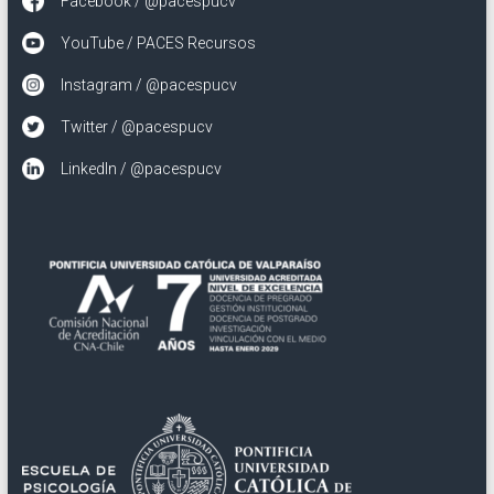
Facebook / @pacespucv
YouTube / PACES Recursos
Instagram / @pacespucv
Twitter / @pacespucv
LinkedIn / @pacespucv