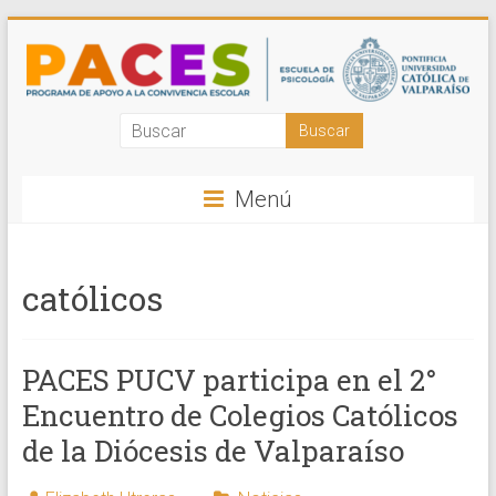
Saltar
al
contenido
Programa
de
Menú
Apoyo
a
católicos
la
Convivencia
PACES PUCV participa en el 2°
Escolar
Encuentro de Colegios Católicos
PUCV
de la Diócesis de Valparaíso
Acompañamos