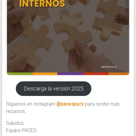
Descarga la versión 2025
Síguenos en Instagram
@pacespucv
para recibir más
recursos.
Saludos,
Equipo PACES