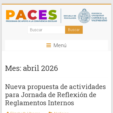
Saltar
al
contenido
Programa
de
Menú
Apoyo
a
Mes:
abril 2026
la
Convivencia
Nueva propuesta de actividades
Escolar
para Jornada de Reflexión de
PUCV
Reglamentos Internos
Acompañamos