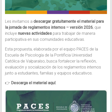
del
agenciamiento
colectivo
Les invitamos a
descargar gratuitamente el material para
y
la jornada de reglamentos internos – versión 2026
, que
el
incluye
nuevas actividades
para trabajar de manera
fortalecimiento
participativa en sus comunidades educativas.
de
estrategias
Esta propuesta, elaborada por el equipo PACES de la
formativas.
Escuela de Psicología de la Pontificia Universidad
Programa
Católica de Valparaíso, busca fortalecer la reflexión,
de
evaluación y socialización de los reglamentos internos
la
junto a estudiantes, familias y equipos educativos.
Pontificia
Universidad
👉
Descarga el material aquí:
Católica
de
Valparaíso