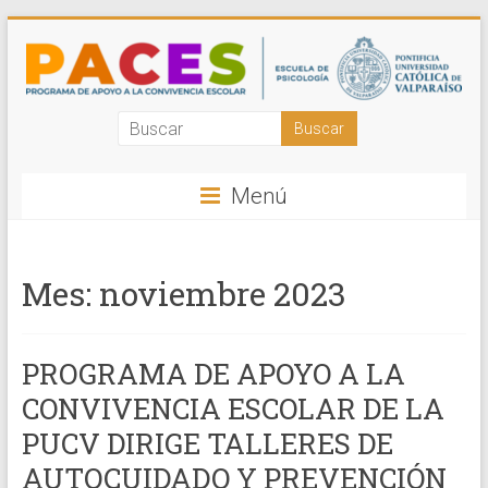
Saltar
al
contenido
Programa
de
Menú
Apoyo
a
Mes:
noviembre 2023
la
Convivencia
PROGRAMA DE APOYO A LA
Escolar
CONVIVENCIA ESCOLAR DE LA
PUCV
PUCV DIRIGE TALLERES DE
Acompañamos
AUTOCUIDADO Y PREVENCIÓN