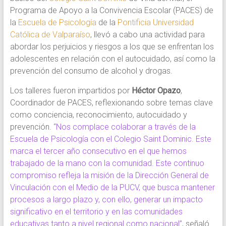
del
Programa de Apoyo a la Convivencia Escolar (PACES) de
agenciamiento
la
Escuela de Psicología
de la
Pontificia Universidad
colectivo
Católica de Valparaíso
, llevó a cabo una actividad para
y
abordar los perjuicios y riesgos a los que se enfrentan los
el
adolescentes en relación con el autocuidado, así como la
fortalecimiento
prevención del consumo de alcohol y drogas.
de
Los talleres fueron impartidos por
Héctor Opazo
,
estrategias
Coordinador de PACES, reflexionando sobre temas clave
formativas.
como conciencia, reconocimiento, autocuidado y
Programa
prevención.
“Nos complace colaborar a través de la
de
Escuela de Psicología con el Colegio Saint Dominic. Este
la
marca el tercer año consecutivo en el que hemos
Pontificia
trabajado de la mano con la comunidad. Este continuo
Universidad
compromiso refleja la misión de la Dirección General de
Católica
Vinculación con el Medio de la PUCV, que busca mantener
de
procesos a largo plazo y, con ello, generar un impacto
Valparaíso
significativo en el territorio y en las comunidades
educativas tanto a nivel regional como nacional”
, señaló.