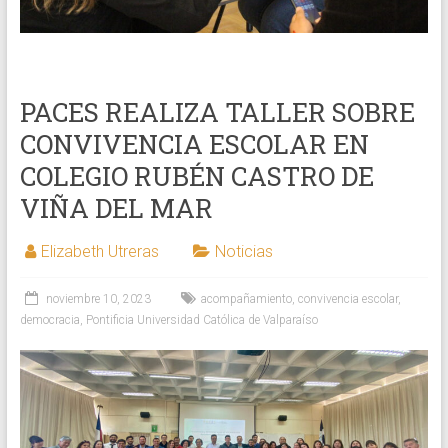
PACES REALIZA TALLER SOBRE
CONVIVENCIA ESCOLAR EN
COLEGIO RUBÉN CASTRO DE
VIÑA DEL MAR
Elizabeth Utreras
Noticias
noviembre 10, 2023
acompañamiento
,
convivencia escolar
,
democracia
,
Pontificia Universidad Católica de Valparaíso