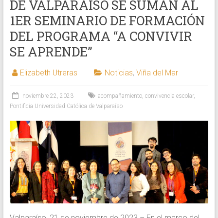
DE VALPARAÍSO SE SUMAN AL
1ER SEMINARIO DE FORMACIÓN
DEL PROGRAMA “A CONVIVIR
SE APRENDE”
Elizabeth Utreras
Noticias
,
Viña del Mar
noviembre 22, 2023
acompañamiento
,
convivencia escolar
,
Pontificia Universidad Católica de Valparaíso
Valparaíso, 21 de noviembre de 2023 – En el marco del