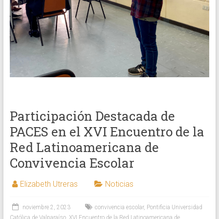
Participación Destacada de
PACES en el XVI Encuentro de la
Red Latinoamericana de
Convivencia Escolar
Elizabeth Utreras
Noticias
noviembre 2, 2023
convivencia escolar
,
Pontificia Universidad
Católica de Valparaíso
,
XVI Encuentro de la Red Latinoamericana de