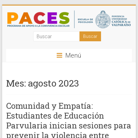
Saltar
al
contenido
Programa
de
Menú
Apoyo
a
Mes:
agosto 2023
la
Convivencia
Comunidad y Empatía:
Escolar
Estudiantes de Educación
PUCV
Parvularia inician sesiones para
Acompañamos
prevenir la violencia entre