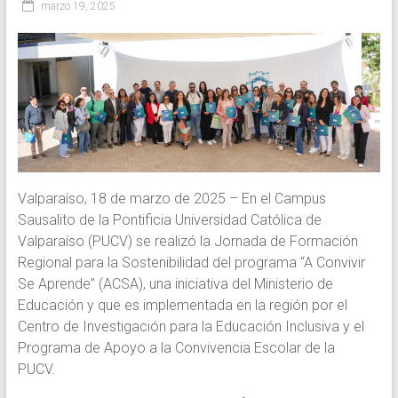
a
marzo 19, 2025
las
comunidades
educativas
en
el
mejoramiento
de
la
convivencia
Valparaíso, 18 de marzo de 2025 – En el Campus
escolar
Sausalito de la Pontificia Universidad Católica de
a
Valparaíso (PUCV) se realizó la Jornada de Formación
través
Regional para la Sostenibilidad del programa “A Convivir
del
Se Aprende” (ACSA), una iniciativa del Ministerio de
asesoramiento
Educación y que es implementada en la región por el
de
Centro de Investigación para la Educación Inclusiva y el
equipos
Programa de Apoyo a la Convivencia Escolar de la
de
PUCV.
gestión,