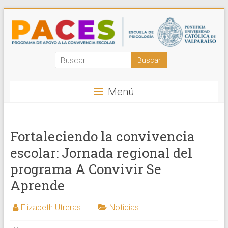
Saltar
al
contenido
Programa
de
Menú
Apoyo
a
la
Fortaleciendo la convivencia
escolar: Jornada regional del
Convivencia
programa A Convivir Se
Escolar
Aprende
PUCV
Elizabeth Utreras
Noticias
Acompañamos