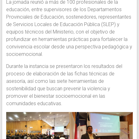
La jornada reunió a más de 100 profesionales de la
del
educación, entre supervisores de los Departamentos
agenciamiento
Provinciales de Educación, sostenedores, representantes
colectivo
de Servicios Locales de Educación Pública (SLEP) y
y
equipos técnicos del Ministerio, con el objetivo de
el
profundizar en herramientas prácticas para fortalecer la
fortalecimiento
convivencia escolar desde una perspectiva pedagógica y
de
socioemocional.
estrategias
formativas.
Durante la instancia se presentaron los resultados del
Programa
proceso de elaboración de las fichas técnicas de
de
asesoría, así como las siete herramientas de
la
sostenibilidad que buscan prevenir la violencia y
Pontificia
promover el bienestar socioemocional en las
Universidad
comunidades educativas.
Católica
de
Valparaíso