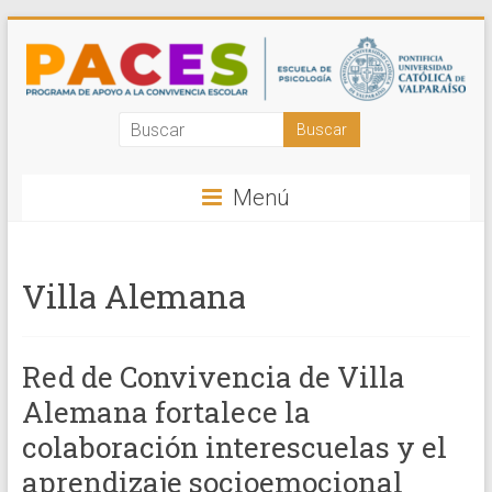
Saltar
al
contenido
Programa
de
Menú
Apoyo
a
Villa Alemana
la
Convivencia
Red de Convivencia de Villa
Escolar
Alemana fortalece la
PUCV
colaboración interescuelas y el
Acompañamos
aprendizaje socioemocional