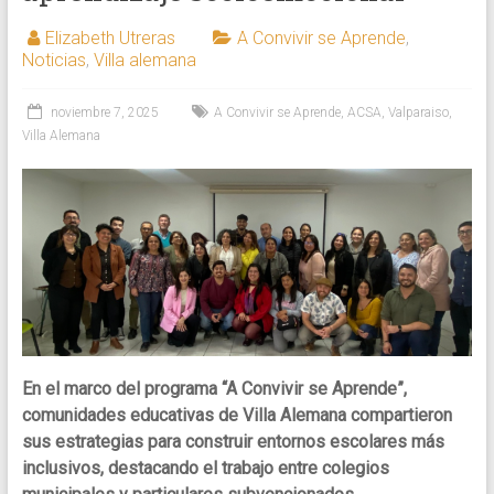
a
las
Elizabeth Utreras
A Convivir se Aprende
,
comunidades
Noticias
,
Villa alemana
educativas
en
noviembre 7, 2025
A Convivir se Aprende
,
ACSA
,
Valparaiso
,
el
Villa Alemana
mejoramiento
de
la
convivencia
escolar
a
través
del
asesoramiento
En el marco del programa “A Convivir se Aprende”,
de
comunidades educativas de Villa Alemana compartieron
equipos
sus estrategias para construir entornos escolares más
de
inclusivos, destacando el trabajo entre colegios
gestión,