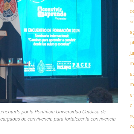
n
o
s
a
ju
j
m
ab
m
e
d
ementado por la Pontificia Universidad Católica de
n
cargados de convivencia para fortalecer la convivencia
o