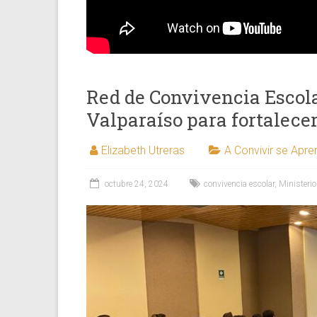
Red de Convivencia Escola
Valparaíso para fortalecer
Elizabeth Utreras
A Convivir se Apr
octubre 24, 2024
convivencia escolar
,
Ministeri