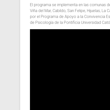
El programa se implementa en las comunas de 
Viña del Mar, Cabildo, San Felipe, Hijuelas, La
por el Programa de Apoyo a la Convivencia Esc
de Psicología de la Pontificia Universidad Cató