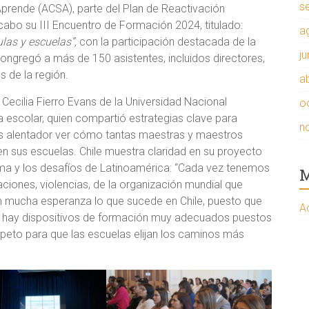
s
prende (ACSA), parte del Plan de Reactivación
 cabo su III Encuentro de Formación 2024, titulado:
a
las y escuelas”,
con la participación destacada de la
j
ongregó a más de 150 asistentes, incluidos directores,
 de la región.
ab
 Cecilia Fierro Evans de la Universidad Nacional
o
escolar, quien compartió estrategias clave para
n
“Es alentador ver cómo tantas maestras y maestros
en sus escuelas. Chile muestra claridad en su proyecto
ama y los desafíos de Latinoamérica: “Cada vez tenemos
M
ones, violencias, de la organización mundial que
on mucha esperanza lo que sucede en Chile, puesto que
A
ca, hay dispositivos de formación muy adecuados puestos
peto para que las escuelas elijan los caminos más