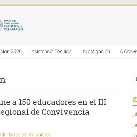
ción 2026
Asistencia Técnica
Investigación
A Convi
ón
e a 150 educadores en el III
egional de Convivencia
ju
j
ende
,
Noticias
,
Valparaíso
m