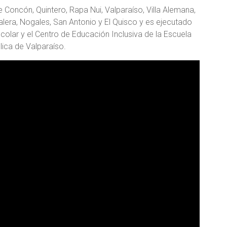
Concón, Quintero, Rapa Nui, Valparaíso, Villa Alemana,
 Calera, Nogales, San Antonio y El Quisco y es ejecutado
olar y el Centro de Educación Inclusiva de la Escuela
lica de Valparaíso.