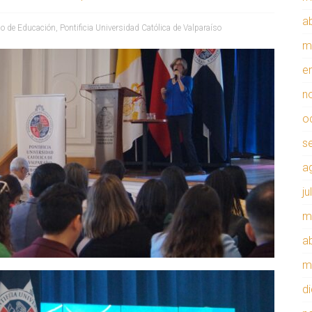
ab
io de Educación
,
Pontificia Universidad Católica de Valparaíso
m
e
n
o
s
a
ju
m
ab
m
d