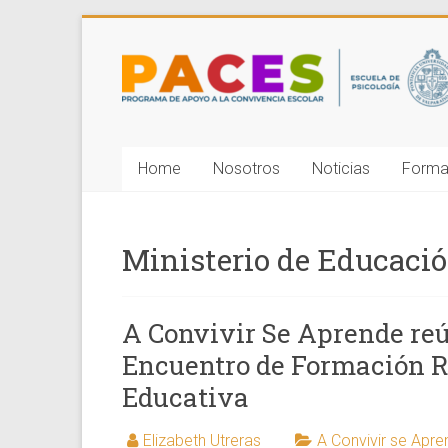
Saltar
al
Programa
contenido
de
Apoyo
Home
Nosotros
Noticias
Forma
a
la
Ministerio de Educaci
Convivencia
Escolar
A Convivir Se Aprende reún
PUCV
Encuentro de Formación R
Acompañamos
Educativa
a
las
Elizabeth Utreras
A Convivir se Apr