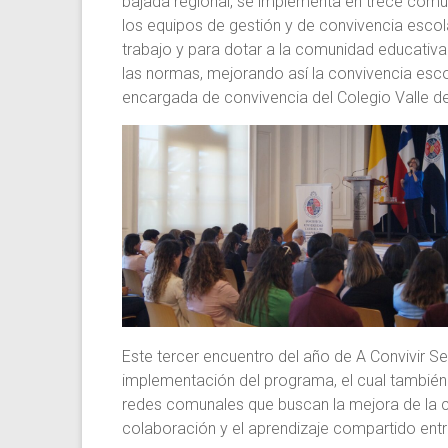
bajada regional, se implementa en trece comuna
los equipos de gestión y de convivencia esco
trabajo y para dotar a la comunidad educativ
las normas, mejorando así la convivencia esco
encargada de convivencia del Colegio Valle d
Este tercer encuentro del año de A Convivir 
implementación del programa, el cual tambié
redes comunales que buscan la mejora de la c
colaboración y el aprendizaje compartido entr