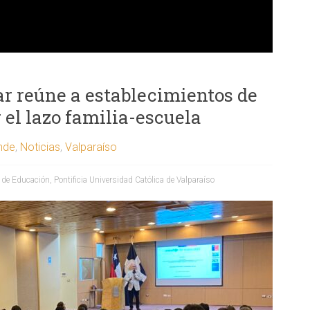
r reúne a establecimientos de
 el lazo familia-escuela
ende
,
Noticias
,
Valparaíso
o de Educación
,
Pontificia Universidad Católica de Valparaíso